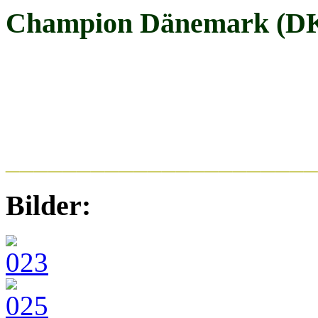
Champion Dänemark (D
______________________
Bilder: