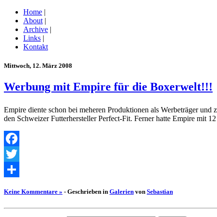
Home
|
About
|
Archive
|
Links
|
Kontakt
Mittwoch, 12. März 2008
Werbung mit Empire für die Boxerwelt!!!
Empire diente schon bei meheren Produktionen als Werbeträger und 
den Schweizer Futterhersteller Perfect-Fit. Ferner hatte Empire mi
Facebook
Twitter
Empfehlen
Keine Kommentare »
- Geschrieben in
Galerien
von
Sebastian