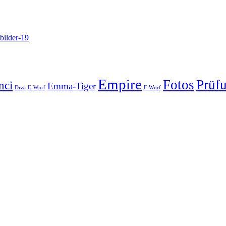
Empire
Fotos
Prüf
nci
Emma-Tiger
Diva
E-Wurf
F-Wurf