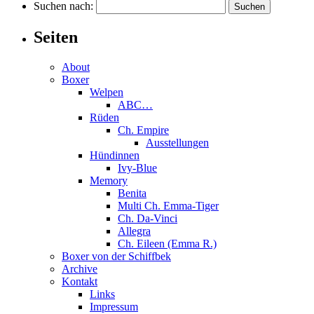
Suchen nach:
Seiten
About
Boxer
Welpen
ABC…
Rüden
Ch. Empire
Ausstellungen
Hündinnen
Ivy-Blue
Memory
Benita
Multi Ch. Emma-Tiger
Ch. Da-Vinci
Allegra
Ch. Eileen (Emma R.)
Boxer von der Schiffbek
Archive
Kontakt
Links
Impressum