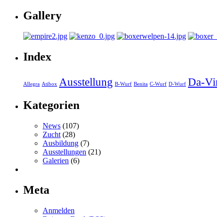
Gallery
Index
Ausstellung
Da-Vi
Allegra
Atibox
B-Wurf
Benita
C-Wurf
D-Wurf
Kategorien
News
(107)
Zucht
(28)
Ausbildung
(7)
Ausstellungen
(21)
Galerien
(6)
Meta
Anmelden