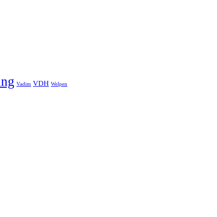
ung
VDH
Vadim
Welpen