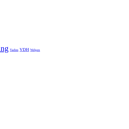
ung
VDH
Vadim
Welpen