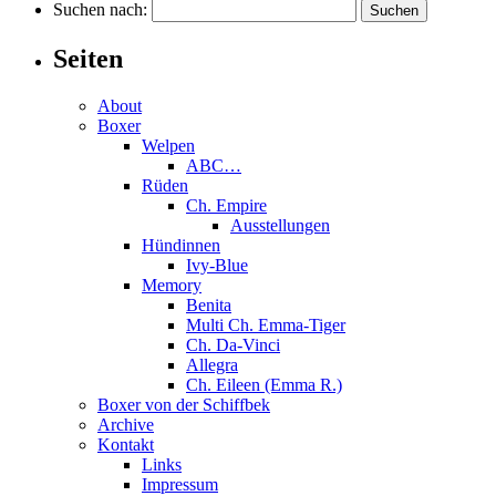
Suchen nach:
Seiten
About
Boxer
Welpen
ABC…
Rüden
Ch. Empire
Ausstellungen
Hündinnen
Ivy-Blue
Memory
Benita
Multi Ch. Emma-Tiger
Ch. Da-Vinci
Allegra
Ch. Eileen (Emma R.)
Boxer von der Schiffbek
Archive
Kontakt
Links
Impressum