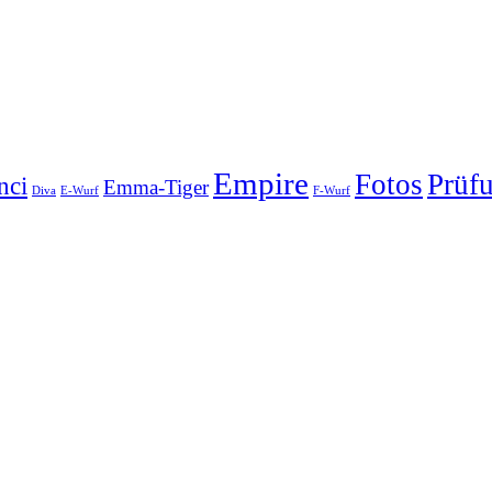
Empire
Fotos
Prüf
nci
Emma-Tiger
Diva
E-Wurf
F-Wurf