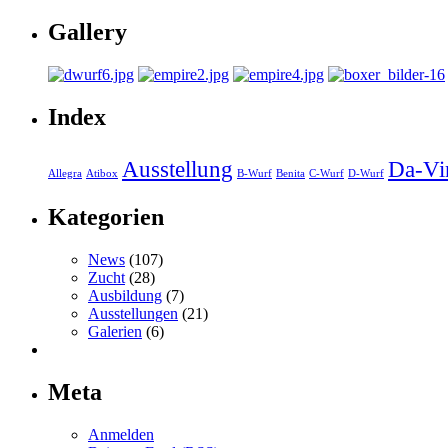
Gallery
Index
Ausstellung
Da-Vi
Allegra
Atibox
B-Wurf
Benita
C-Wurf
D-Wurf
Kategorien
News
(107)
Zucht
(28)
Ausbildung
(7)
Ausstellungen
(21)
Galerien
(6)
Meta
Anmelden