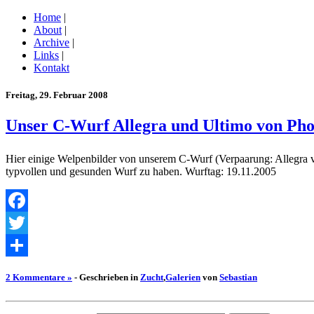
Home
|
About
|
Archive
|
Links
|
Kontakt
Freitag, 29. Februar 2008
Unser C-Wurf Allegra und Ultimo von Pho
Hier einige Welpenbilder von unserem C-Wurf (Verpaarung: Allegra 
typvollen und gesunden Wurf zu haben. Wurftag: 19.11.2005
Facebook
Twitter
Empfehlen
2 Kommentare »
- Geschrieben in
Zucht
,
Galerien
von
Sebastian