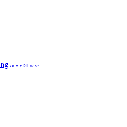
ung
VDH
Vadim
Welpen