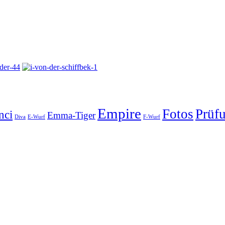
Empire
Fotos
Prüf
nci
Emma-Tiger
Diva
E-Wurf
F-Wurf