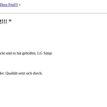
Herz Frei!!!
»
!!! ”
kt und es hat geholfen. LG Sünje
: Qualität setzt sich durch.