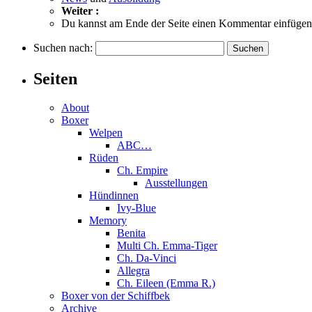
Weiter :
Du kannst am Ende der Seite einen Kommentar einfügen.
Suchen nach:
Seiten
About
Boxer
Welpen
ABC…
Rüden
Ch. Empire
Ausstellungen
Hündinnen
Ivy-Blue
Memory
Benita
Multi Ch. Emma-Tiger
Ch. Da-Vinci
Allegra
Ch. Eileen (Emma R.)
Boxer von der Schiffbek
Archive