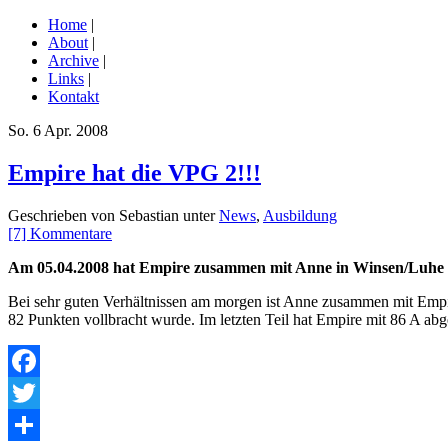
Home
|
About
|
Archive
|
Links
|
Kontakt
So. 6 Apr. 2008
Empire hat die VPG 2!!!
Geschrieben von Sebastian unter
News
,
Ausbildung
[7] Kommentare
Am 05.04.2008 hat Empire zusammen mit Anne in Winsen/Luhe 
Bei sehr guten Verhältnissen am morgen ist Anne zusammen mit Empir
82 Punkten vollbracht wurde. Im letzten Teil hat Empire mit 86 A ab
Facebook
Twitter