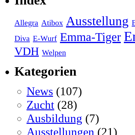
Index
Ausstellung
Allegra
Atibox
E
Emma-Tiger
Diva
E-Wurf
VDH
Welpen
Kategorien
News
(107)
Zucht
(28)
Ausbildung
(7)
Ausstellungen
(21)