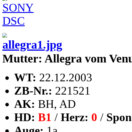
Mutter: Allegra vom Ven
WT:
22.12.2003
ZB-Nr.:
221521
AK:
BH, AD
HD:
B1
/
Herz:
0
/
Spon
Auge:
1a