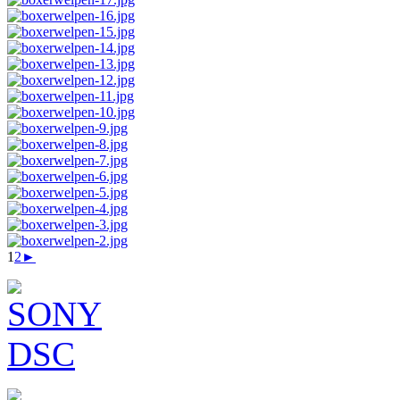
1
2
►